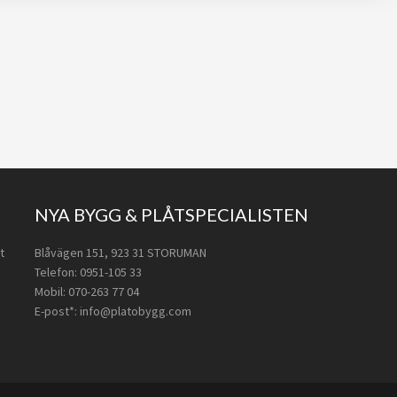
NYA BYGG & PLÅTSPECIALISTEN
t
Blåvägen 151, 923 31 STORUMAN
Telefon: 0951-105 33
Mobil: 070-263 77 04
E-post*: info@platobygg.com