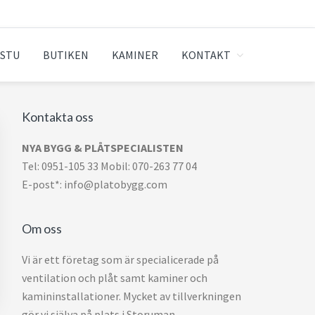
ASTU
BUTIKEN
KAMINER
KONTAKT
Kontakta oss
Primärt
sidofält
NYA BYGG & PLÅTSPECIALISTEN
Tel: 0951-105 33 Mobil: 070-263 77 04
E-post*: info@platobygg.com
Om oss
Vi är ett företag som är specialicerade på
ventilation och plåt samt kaminer och
kamininstallationer. Mycket av tillverkningen
gör vi själva på plats i Storuman.